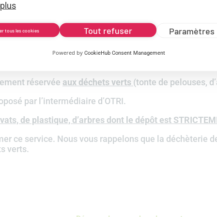
 plus
Tout refuser
Paramètres 
er tous les cookies
Powered by
CookieHub Consent Management
quement réservée
aux déchets verts
(tonte de pelouses, d
oposé par l’intermédiaire d’OTRI.
vats, de plastique, d’arbres dont le dépôt est STRICT
imer ce service. Nous vous rappelons que la déchèterie d
s verts.