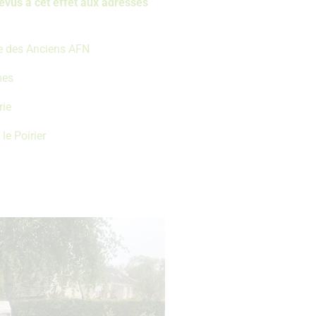
évus à cet effet aux adresses
ce des Anciens AFN
mes
rie
le Poirier