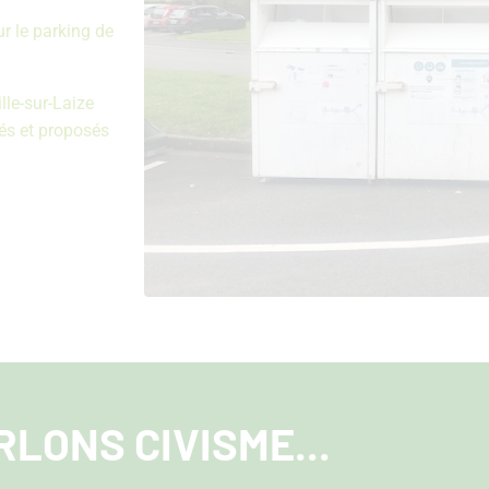
ur le parking de
lle-sur-Laize
tés et proposés
RLONS CIVISME...