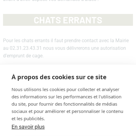
CHATS ERRANTS
Pour les chats errants il faut prendre contact avec la Mairie
au 02.31.23.43.31 nous vous délivrerons une autorisation
d’emprunt de cage.
Pour les chiens errants il faut prendre contact avec la Mairie
À propos des cookies sur ce site
au 02.31.23.43. 31
La commune dépend du refuge de VERSON.
Nous utilisons les cookies pour collecter et analyser
des informations sur les performances et l'utilisation
du site, pour fournir des fonctionnalités de médias
sociaux et pour améliorer et personnaliser le contenu
et les publicités.
En savoir plus