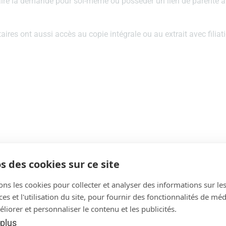
ut faire la demande pour soi-même ou posséder un lien de parenté
ires ont aussi accès au copie intégrale ou au extrait avec filiat
s des cookies sur ce site
tes nationales d’identité ni les passeports.
es font ainsi que leur numéro de téléphone (voir ci-dessous).
ons les cookies pour collecter et analyser des informations sur le
s et l'utilisation du site, pour fournir des fonctionnalités de mé
ez-vous.
liorer et personnaliser le contenu et les publicités.
 plus
ttps://ants.gouv.fr/