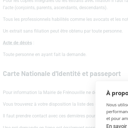
Pour les copies intégrales ou les extraits avec filiation il fa
l’acte (conjoints, parents, ascendants, descendants).
Tous les professionnels habilités comme les avocats et les nota
Un extrait sans filiation peut être obtenu par toute personne.
Acte de décès
:
Toute personne en ayant fait la demande.
Carte Nationale d'Identité et passeport
À propo
Pour information la Mairie de Frénouville ne délivre pas les car
Vous trouverez à votre disposition la liste des communes qui l
Nous utilis
performance
Il faut prendre contact avec ces dernières pour obtenir un rend
et pour amé
En savoir
h
Une pré-demande en ligne est également possible via le site :