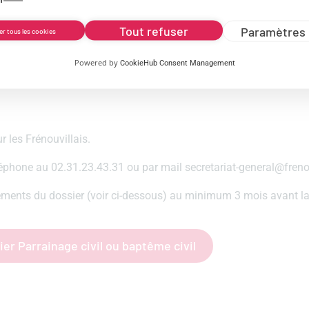
Tout refuser
Paramètres 
er tous les cookies
ommunes pour carte d'identité et passeport
Powered by
CookieHub Consent Management
 les Frénouvillais.
éléphone au 02.31.23.43.31 ou par mail secretariat-general@frenou
 éléments du dossier (voir ci-dessous) au minimum 3 mois avant la
er Parrainage civil ou baptême civil