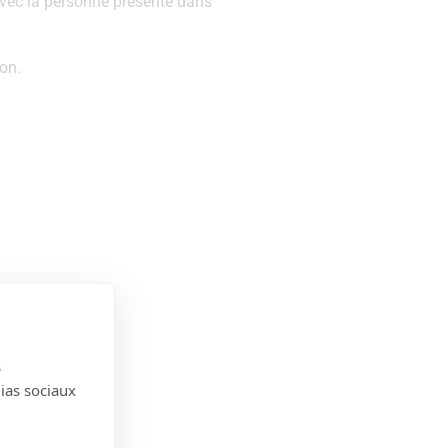
 avec la personne présente dans
ion.
s
dias sociaux