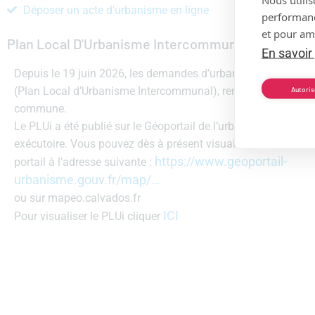
Déposer un acte d'urbanisme en ligne
performance
et pour amé
Plan Local D'Urbanisme Intercommunal (PLUi)
En savoir
Depuis le 19 juin 2026, les demandes d’urbanisme sont régie
(Plan Local d’Urbanisme Intercommunal), remplaçant le PLU 
Autoris
commune.
Le PLUi a été publié sur le Géoportail de l’urbanisme et est 
exécutoire. Vous pouvez dès à présent visualiser ce document
https://www.geoportail-
portail à l’adresse suivante :
urbanisme.gouv.fr/map/…
ou sur mapeo.calvados.fr
ICI
Pour visualiser le PLUi cliquer