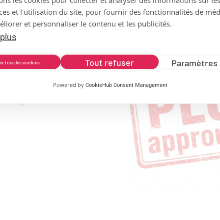
s et l'utilisation du site, pour fournir des fonctionnalités de mé
liorer et personnaliser le contenu et les publicités.
 plus
s par le PLUi
Tout refuser
Paramètres 
de la
er tous les cookies
Powered by
CookieHub Consent Management
désormais rendu
 en ligne sur le