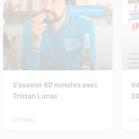
Autour de Frénouville
S’asseoir 60 minutes avec
In
Tristan Lucas
2
Lire plus
Lir