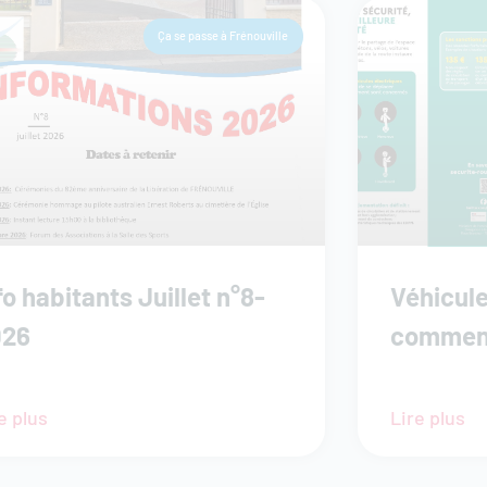
Ça se passe à Frénouville
fo habitants Juillet n°8-
Véhicule
026
comment
e plus
Lire plus