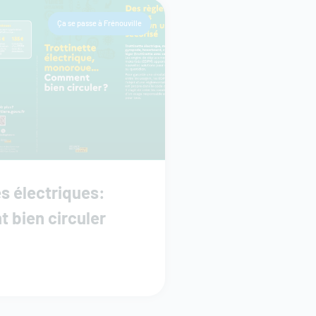
Ça se passe à Frénouville
s électriques:
 bien circuler